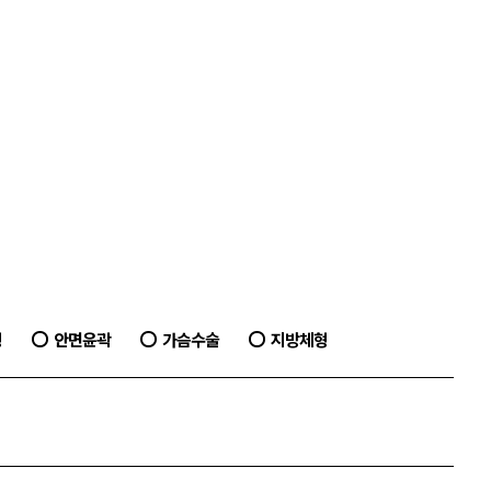
형
안면윤곽
가슴수술
지방체형