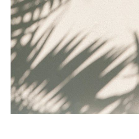
숫자음성듣기
새로고침