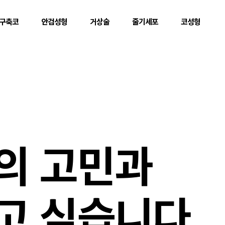
구축코
안검성형
거상술
줄기세포
코성형
의 고민과
고 싶습니다.