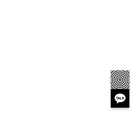
오시는길
(06046)서울특별시 강남구 논현로 707(논현동 37-19, 4월31일빌딩)
7호선 학동역 7번출구 전방 50m
진료시간
평일
9:30 ~ 19:00
야간진료(화)
9:30 ~ 20:00
토요일
9:30 ~ 16:00
점심시간
12:00 ~ 13:00
공휴일 및 일요일 휴무
전화번호
02-540-6777
비급여진료안내
개인정보취급방침
이용약관
|
|
COPYRIGHT 2014 BY April31