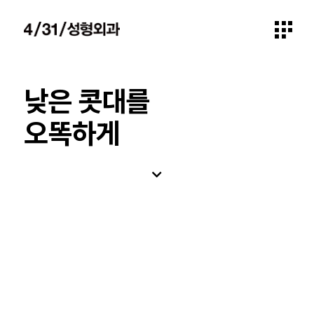
낮은 콧대를
오똑하게