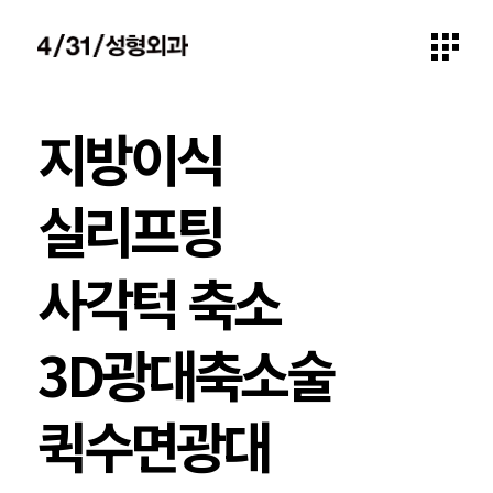
지방이식
실리프팅
사각턱 축소
3D광대축소술
퀵수면광대